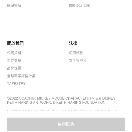
網站導航
800-902-308
關於我們
法律
公司資料
使用條款
工作機會
安全與隱私
品牌保護
全球商業誠信計畫
TAPESTRY
©2022 COACH® / MICKEY MOUSE CHARACTER: TM & © DISNEY.
KEITH HARING ARTWORK: © KEITH HARING FOUNDATION.
©2022 COACH IP HOLDINGS LLC. COACH, COACH SIGNATURE C
DESIGN, COACH & TAG DESIGN, COACH HORSE & CARRIAGE
DESIGN ARE REGISTERED TRADEMARKS OF COACH IP HOLDINGS
LLC.
目前缺貨