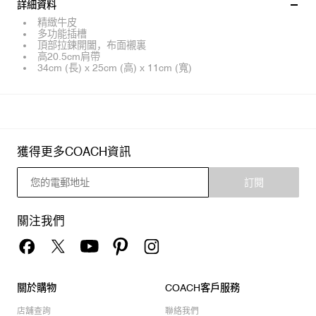
詳細資料
精緻牛皮
多功能插槽
頂部拉鍊開闔，布面襯裏
高20.5cm肩帶
34cm (長) x 25cm (高) x 11cm (寬)
獲得更多COACH資訊
訂閱
關注我們
關於購物
COACH客戶服務
店舖查詢
聯絡我們