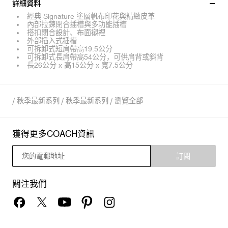
詳細資料
經典 Signature 塗層帆布印花與精緻皮革
內部拉鍊閉合插槽與多功能插槽
搭扣閉合設計、布面襯裡
外部插入式插槽
可拆卸式短肩帶高19.5公分
可拆卸式長肩帶高54公分，可供肩背或斜背
長26公分 x 高15公分 x 寬7.5公分
/
秋季最新系列
/
秋季最新系列
/
瀏覽全部
獲得更多COACH資訊
訂閱
關注我們