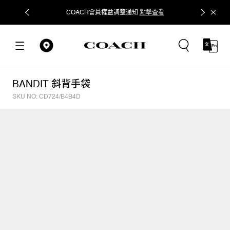
COACH會員權益調整通知
點擊查看
立即追蹤
BANDIT 斜背手袋
SKU NO: CD724/B4B4D