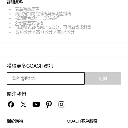
詳細資料
奢華精緻皮革
內部搭扣閉合插槽與多功能插槽
扣環閉合設計、皮革襯裡
外部開放式插槽
可調整式肩帶高54.5公分，可供肩背或斜背
長18公分 x 高11公分 x 寬6.5公分
獲得更多COACH資訊
訂閱
關注我們
關於購物
COACH客戶服務