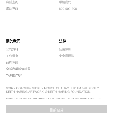
店舖查詢
聯絡我們
網站導航
800-902-308
關於我們
法律
公司資料
使用條款
工作機會
安全與隱私
品牌保護
全球商業誠信計畫
TAPESTRY
©2022 COACH® / MICKEY MOUSE CHARACTER: TM & © DISNEY.
KEITH HARING ARTWORK: © KEITH HARING FOUNDATION.
©2022 COACH IP HOLDINGS LLC. COACH, COACH SIGNATURE C
DESIGN, COACH & TAG DESIGN, COACH HORSE & CARRIAGE
DESIGN ARE REGISTERED TRADEMARKS OF COACH IP HOLDINGS
LLC.
目前缺貨