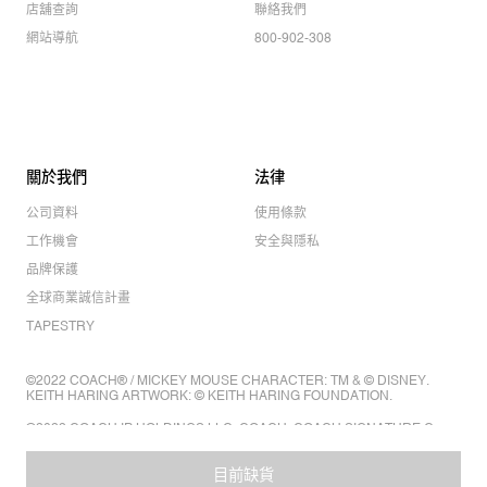
店舖查詢
聯絡我們
網站導航
800-902-308
關於我們
法律
公司資料
使用條款
工作機會
安全與隱私
品牌保護
全球商業誠信計畫
TAPESTRY
©2022 COACH® / MICKEY MOUSE CHARACTER: TM & © DISNEY.
KEITH HARING ARTWORK: © KEITH HARING FOUNDATION.
©2022 COACH IP HOLDINGS LLC. COACH, COACH SIGNATURE C
DESIGN, COACH & TAG DESIGN, COACH HORSE & CARRIAGE
DESIGN ARE REGISTERED TRADEMARKS OF COACH IP HOLDINGS
LLC.
目前缺貨