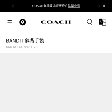
COACH會員權益調整通知
點擊查看
立即追蹤
BANDIT 斜背手袋
SKU NO: CD724/LHVSE