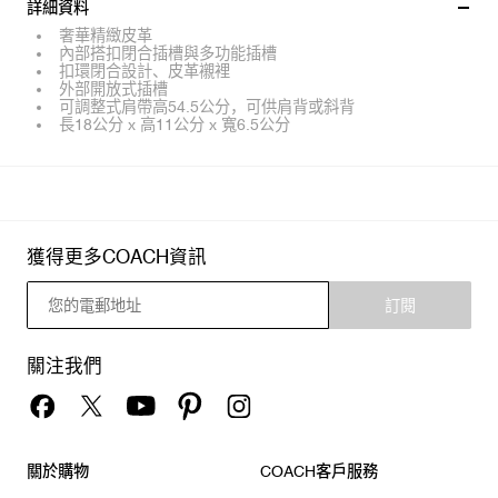
詳細資料
奢華精緻皮革
內部搭扣閉合插槽與多功能插槽
扣環閉合設計、皮革襯裡
外部開放式插槽
可調整式肩帶高54.5公分，可供肩背或斜背
長18公分 x 高11公分 x 寬6.5公分
獲得更多COACH資訊
訂閱
關注我們
關於購物
COACH客戶服務