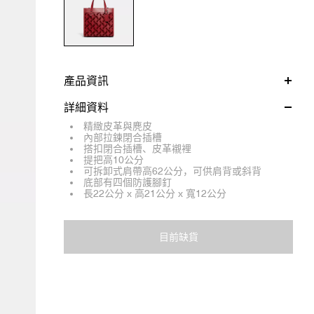
產品資訊
詳細資料
精緻皮革與麂皮
內部拉鍊閉合插槽
搭扣閉合插槽、皮革襯裡
提把高10公分
可拆卸式肩帶高62公分，可供肩背或斜背
底部有四個防護腳釘
長22公分 x 高21公分 x 寬12公分
目前缺貨