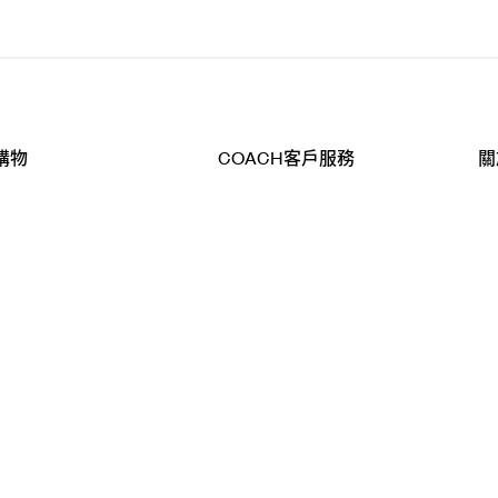
購物
COACH客戶服務
關
查詢
聯絡我們
公
導航
800-902-308
工
品
全
T