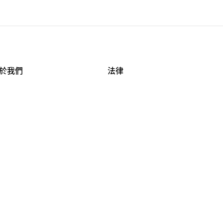
於我們
法律
司資料
使用條款
作機會
安全與隱私
牌保護
球商業誠信計畫
APESTRY