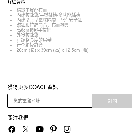
詳細資料
精緻牛皮配布面
內建拉鍊袋/手機插槽/多功能插槽
內建膝上型電腦隔層，配有安全釦
磁釦和拉繩開合，布面襯裏
高8cm頂部手提把
外接拉鍊袋
可調整長度的肩帶
行李箱掛靠套
26cm (長) x 39cm (高) x 12.5cm (寬)
獲得更多COACH資訊
訂閱
關注我們