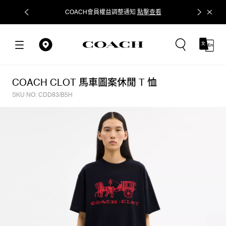
COACH會員權益調整通知
點擊查看
立即追蹤
COACH CLOT 馬車圖案休閒 T 恤
SKU NO: CDD83/B5H