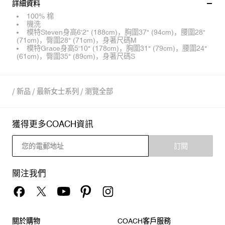
詳細資料
100% 棉
機洗
模特Steven身高6'2" (188cm)，胸圍37" (94cm)，腰圍28"
(71cm)，臀圍28" (71cm)，身著尺碼M
模特Grace身高5'10" (178cm)，胸圍31" (79cm)，腰圍24"
(61cm)，臀圍35" (89cm)，身著尺碼S
/
新品
/
最新女士系列
/
瀏覽全部
獲得更多COACH資訊
訂閱
關注我們
關於購物
COACH客戶服務