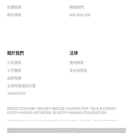
店舖查詢
聯絡我們
網站導航
800-902-308
關於我們
法律
公司資料
使用條款
工作機會
安全與隱私
品牌保護
全球商業誠信計畫
TAPESTRY
©2022 COACH® / MICKEY MOUSE CHARACTER: TM & © DISNEY.
KEITH HARING ARTWORK: © KEITH HARING FOUNDATION.
©2022 COACH IP HOLDINGS LLC. COACH, COACH SIGNATURE C
DESIGN, COACH & TAG DESIGN, COACH HORSE & CARRIAGE
DESIGN ARE REGISTERED TRADEMARKS OF COACH IP HOLDINGS