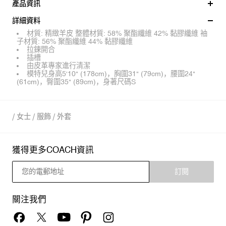
產品資訊
詳細資料
材質: 精緻羊皮 整體材質: 58% 聚酯纖維 42% 黏膠纖維 袖
子材質: 56% 聚酯纖維 44% 黏膠纖維
拉鍊開合
插槽
由皮革專家進行清潔
模特兒身高5'10" (178cm)，胸圍31" (79cm)，腰圍24"
(61cm)，臀圍35" (89cm)，身著尺碼S
/
女士
/
服飾
/
外套
獲得更多COACH資訊
訂閱
關注我們