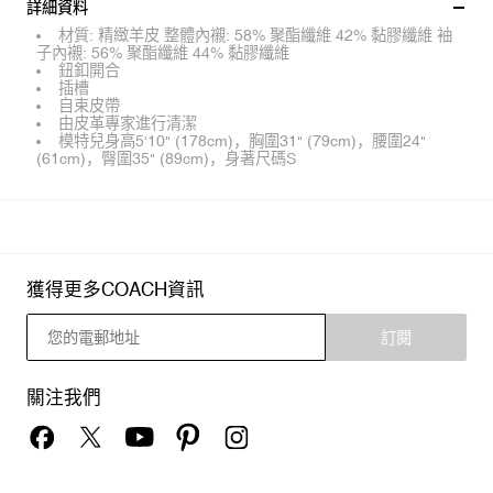
詳細資料
材質: 精緻羊皮 整體內襯: 58% 聚酯纖維 42% 黏膠纖維 袖
子內襯: 56% 聚酯纖維 44% 黏膠纖維
鈕釦開合
插槽
自束皮帶
由皮革專家進行清潔
模特兒身高5'10" (178cm)，胸圍31" (79cm)，腰圍24"
(61cm)，臀圍35" (89cm)，身著尺碼S
獲得更多COACH資訊
訂閱
關注我們