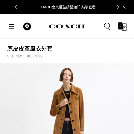
COACH會員權益調整通知
點擊查看
立即追蹤
麂皮皮革風衣外套
SKU NO: CDK30/TN2