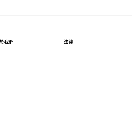
於我們
法律
司資料
使用條款
作機會
安全與隱私
牌保護
球商業誠信計畫
APESTRY