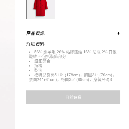
產品資訊
詳細資料
56% 綿羊毛 26% 黏膠纖維 16% 尼龍 2% 其他
纖維 不包括裝飾部分
鈕釦開合
插槽
乾洗
模特兒身高5'10" (178cm)，胸圍31" (79cm)，
腰圍24" (61cm)，臀圍35" (89cm)，身著尺碼S
目前缺貨