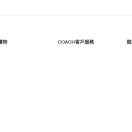
購物
COACH客戶服務
關
查詢
聯絡我們
公
導航
800-902-308
工
品
全
T