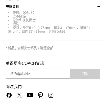
詳細資料
整體: 100% 棉
皮革細節
拉鍊和掛鉤開合
機洗
模特兒身高5'10" (178cm)，胸圍31" (79cm)，腰圍24"
(61cm)，臀圍35" (89cm)，身著尺碼26
/
新品
/
最新女士系列
/
瀏覽全部
獲得更多COACH資訊
訂閱
關注我們