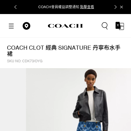
COACH會員權益調整通知
點擊查看
立即追蹤
COACH CLOT 經典 SIGNATURE 丹寧布水手
裙
SKU NO: CDK73/OYG