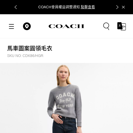
COACH會員權益調整通知
點擊查看
立即追蹤
馬車圖案圓領毛衣
SKU NO: CDK86/HGR