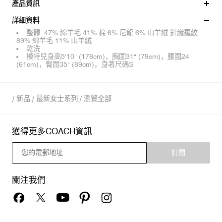
產品資訊
詳細資料
整體: 47% 綿羊毛 41% 棉 6% 尼龍 6% 山羊絨 針織羅紋:
89% 綿羊毛 11% 山羊絨
乾洗
模特兒身高5'10" (178cm)，胸圍31" (79cm)，腰圍24"
(61cm)，臀圍35" (89cm)，身著尺碼S
/
新品
/
最新女士系列
/
瀏覽全部
獲得更多COACH資訊
訂閱
關注我們