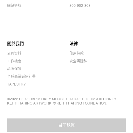
網站導航
800-902-308
關於我們
法律
公司資料
使用條款
工作機會
安全與隱私
品牌保護
全球商業誠信計畫
TAPESTRY
©2022 COACH® / MICKEY MOUSE CHARACTER: TM & © DISNEY.
KEITH HARING ARTWORK: © KEITH HARING FOUNDATION.
©2022 COACH IP HOLDINGS LLC. COACH, COACH SIGNATURE C
DESIGN, COACH & TAG DESIGN, COACH HORSE & CARRIAGE
DESIGN ARE REGISTERED TRADEMARKS OF COACH IP HOLDINGS
LLC.
目前缺貨