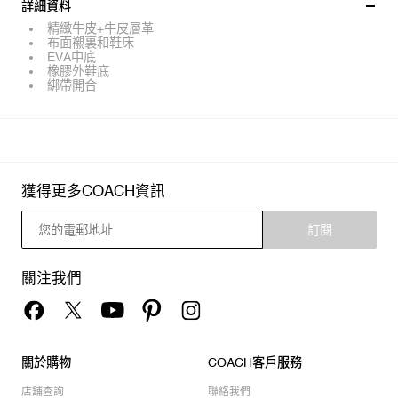
詳細資料
精緻牛皮+牛皮層革
布面襯裏和鞋床
EVA中底
橡膠外鞋底
綁帶開合
獲得更多COACH資訊
訂閱
關注我們
關於購物
COACH客戶服務
店舖查詢
聯絡我們