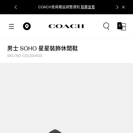
COACH會員權益調整通知
點擊查看
立即追蹤
男士 SOHO 星星裝飾休閒鞋
SKU NO: CDL53/AO3