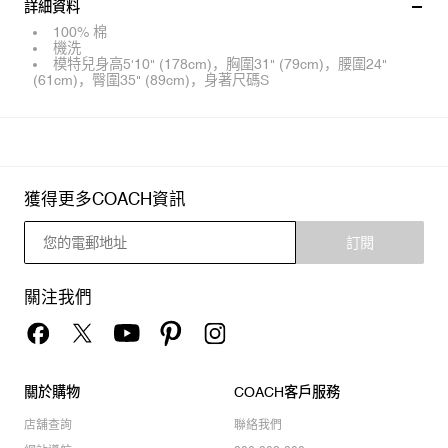
詳細資料
100% 棉
機洗
模特兒身高5'10" (178cm)，胸圍31" (79cm)，腰圍24"
(61cm)，臀圍35" (89cm)，身著尺碼S
獲得更多COACH資訊
訂閱
關注我們
關於購物
COACH客戶服務
店舖查詢
聯絡我們