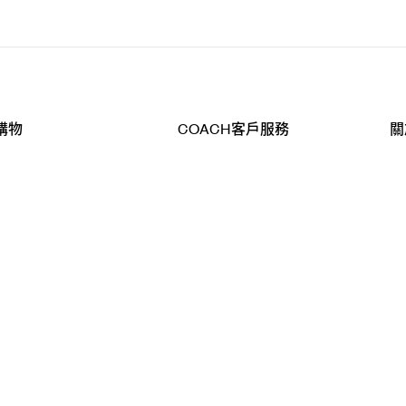
購物
COACH客戶服務
關
查詢
聯絡我們
公
導航
800-902-308
工
品
全
T