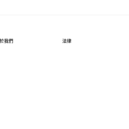
於我們
法律
司資料
使用條款
作機會
安全與隱私
牌保護
球商業誠信計畫
APESTRY