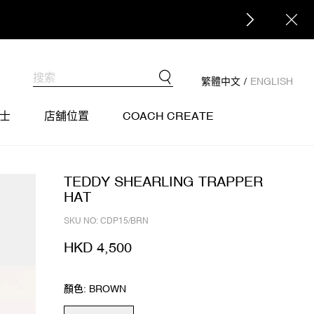
繁體中文
/
ENGLISH
士
店舖位置
COACH CREATE
TEDDY SHEARLING TRAPPER
HAT
SKU NO: CDP15/BRN
HKD 4,500
顏色: BROWN