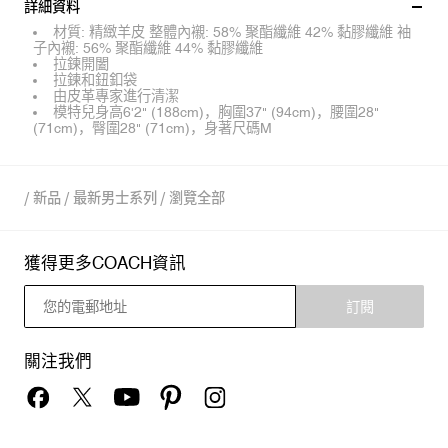
詳細資料
材質: 精緻羊皮 整體內襯: 58% 聚酯纖維 42% 黏膠纖維 袖
子內襯: 56% 聚酯纖維 44% 黏膠纖維
拉鍊開闔
拉鍊和鈕釦袋
由皮革專家進行清潔
模特兒身高6'2" (188cm)，胸圍37" (94cm)，腰圍28"
(71cm)，臀圍28" (71cm)，身著尺碼M
/
新品
/
最新男士系列
/
瀏覽全部
獲得更多COACH資訊
訂閱
關注我們