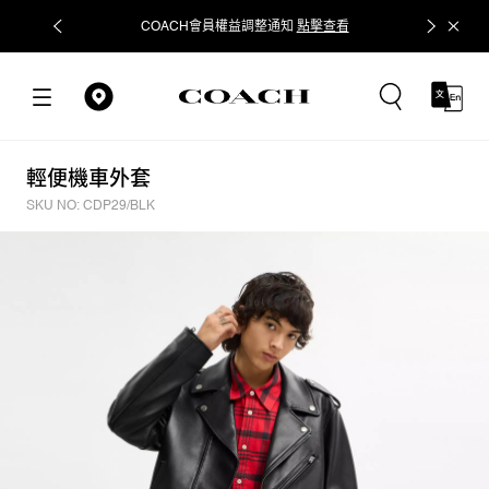
COACH會員權益調整通知
點擊查看
立即追蹤
輕便機車外套
SKU NO: CDP29/BLK