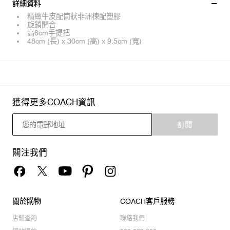
詳細資料
精緻牛皮配筒狀非洲楝配塑膠
旋鎖開合
高6cm手提把
48cm (長) x 30cm (高) x 9.5cm (寬)
獲得更多COACH資訊
訂閱
關注我們
關於購物
COACH客戶服務
店舖查詢
聯絡我們