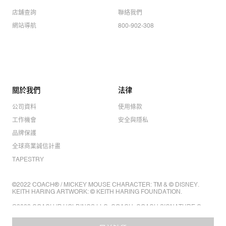
店舖查詢
聯絡我們
網站導航
800-902-308
關於我們
法律
公司資料
使用條款
工作機會
安全與隱私
品牌保護
全球商業誠信計畫
TAPESTRY
©2022 COACH® / MICKEY MOUSE CHARACTER: TM & © DISNEY.
KEITH HARING ARTWORK: © KEITH HARING FOUNDATION.
©2022 COACH IP HOLDINGS LLC. COACH, COACH SIGNATURE C
DESIGN, COACH & TAG DESIGN, COACH HORSE & CARRIAGE
DESIGN ARE REGISTERED TRADEMARKS OF COACH IP HOLDINGS