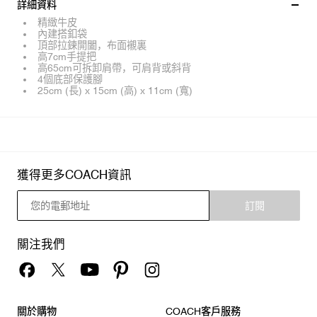
詳細資料
精緻牛皮
內建搭釦袋
頂部拉鍊開闔，布面襯裏
高7cm手提把
高65cm可拆卸肩帶，可肩背或斜背
4個底部保護腳
25cm (長) x 15cm (高) x 11cm (寬)
獲得更多COACH資訊
訂閱
關注我們
關於購物
COACH客戶服務