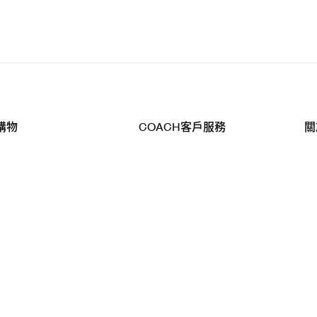
購物
COACH客戶服務
關
查詢
聯絡我們
公
導航
800-902-308
工
品
全
T