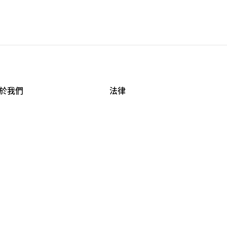
於我們
法律
司資料
使用條款
作機會
安全與隱私
牌保護
球商業誠信計畫
APESTRY