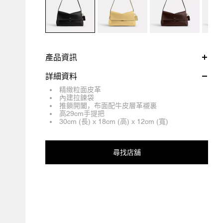
產品資訊
詳細資料
精緻粒面皮革
內建拉鍊袋
推鎖開闔，布面配牛皮層革襯裏
高29cm手提把
30cm (長) x 18cm (高) x 12cm (寬)
尋找店舖