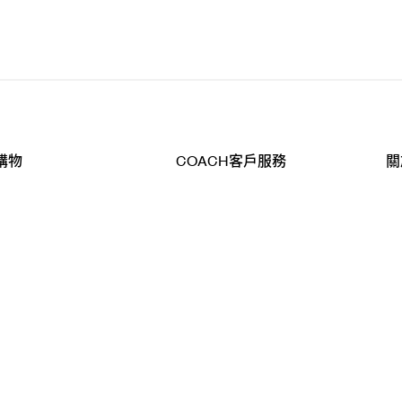
購物
COACH客戶服務
關
查詢
聯絡我們
公
導航
800-902-308
工
品
全
T