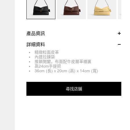
產品資訊
詳細資料
精緻粒面皮革
內建拉鍊袋
推鎖開闔，布面配牛皮層革襯裏
高24cm手提把
36cm (長) x 20cm (高) x 14cm (寬)
尋找店舖