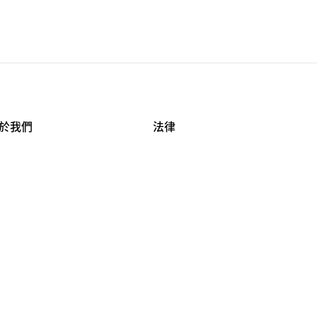
於我們
法律
司資料
使用條款
作機會
安全與隱私
牌保護
球商業誠信計畫
APESTRY