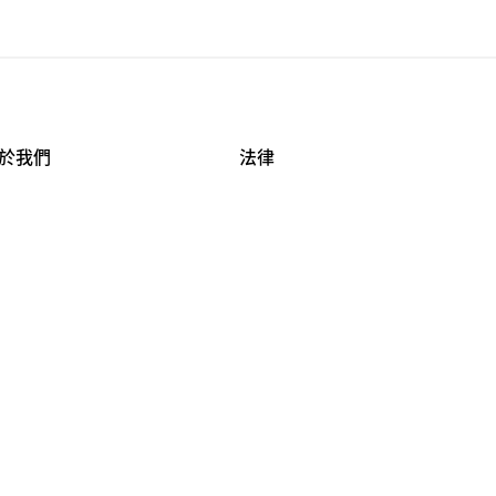
於我們
法律
司資料
使用條款
作機會
安全與隱私
牌保護
球商業誠信計畫
APESTRY