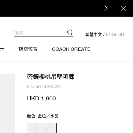
繁體中文
/
ENGLISH
士
店舖位置
COACH CREATE
密鑲櫻桃吊墜項鍊
SKU NO: CDS90/Z88
HKD 1,600
顏色: 金色／水晶