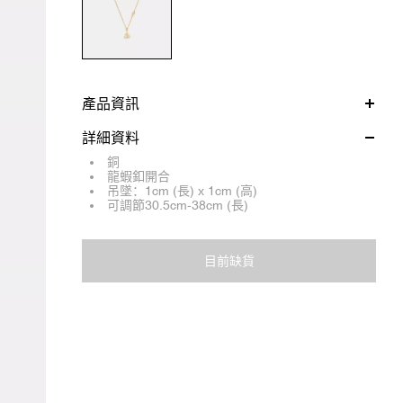
產品資訊
詳細資料
銅
龍蝦釦開合
吊墜：1cm (長) x 1cm (高)
可調節30.5cm-38cm (長)
目前缺貨