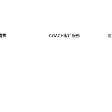
購物
COACH客戶服務
關
查詢
聯絡我們
公
導航
800-902-308
工
品
全
T