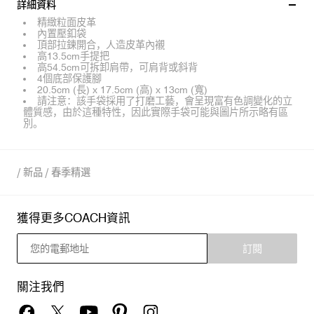
詳細資料
精緻粒面皮革
內置壓釦袋
頂部拉鍊開合，人造皮革內襯
高13.5cm手提把
高54.5cm可拆卸肩帶，可肩背或斜背
4個底部保護腳
20.5cm (長) x 17.5cm (高) x 13cm (寬)
請注意：該手袋採用了打磨工藝，會呈現富有色調變化的立
體質感，由於這種特性，因此實際手袋可能與圖片所示略有區
別。
/
新品
/
春季精選
獲得更多COACH資訊
訂閱
關注我們