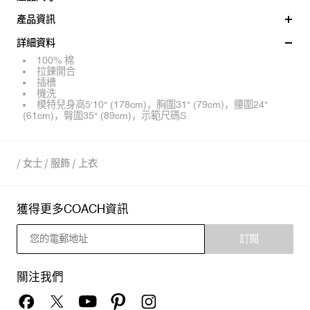
產品資訊
詳細資料
100% 棉
拉鍊開合
插槽
機洗
模特兒身高5'10" (178cm)，胸圍31" (79cm)，腰圍24"
(61cm)，臀圍35" (89cm)，示範尺碼S
/
女士
/
服飾
/
上衣
獲得更多COACH資訊
訂閱
關注我們