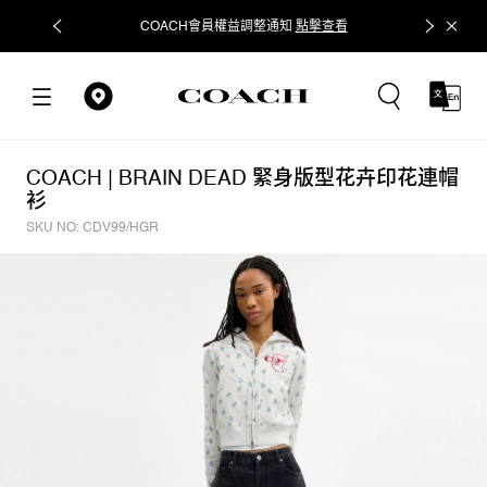
COACH會員權益調整通知
點擊查看
立即追蹤
COACH | BRAIN DEAD 緊身版型花卉印花連帽
衫
SKU NO: CDV99/HGR