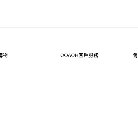
購物
COACH客戶服務
關
查詢
聯絡我們
公
導航
800-902-308
工
品
全
T