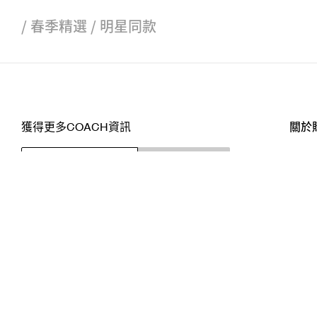
/
春季精選
/
明星同款
獲得更多COACH資訊
關於
訂閱
店舖
網站
關注我們