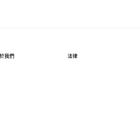
於我們
法律
司資料
使用條款
作機會
安全與隱私
牌保護
球商業誠信計畫
APESTRY