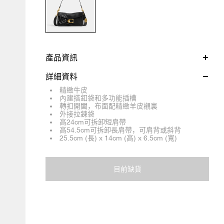
產品資訊
詳細資料
精緻牛皮
內建搭釦袋和多功能插槽
轉扣開闔，布面配精緻羊皮襯裏
外接拉鍊袋
高24cm可拆卸短肩帶
高54.5cm可拆卸長肩帶，可肩背或斜背
25.5cm (長) x 14cm (高) x 6.5cm (寬)
目前缺貨