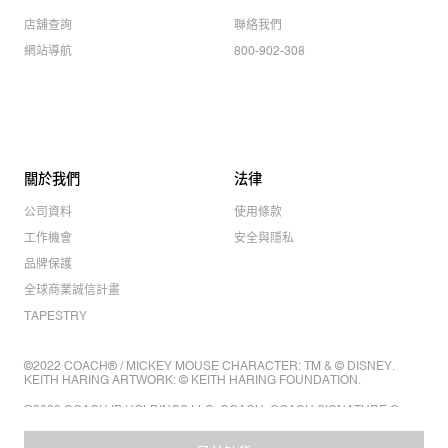
店舖查詢
聯絡我們
網站導航
800-902-308
關於我們
法律
公司資料
使用條款
工作機會
安全與隱私
品牌保護
全球商業誠信計畫
TAPESTRY
©2022 COACH® / MICKEY MOUSE CHARACTER: TM & © DISNEY.
KEITH HARING ARTWORK: © KEITH HARING FOUNDATION.
©2022 COACH IP HOLDINGS LLC. COACH, COACH SIGNATURE C
DESIGN, COACH & TAG DESIGN, COACH HORSE & CARRIAGE
DESIGN ARE REGISTERED TRADEMARKS OF COACH IP HOLDINGS