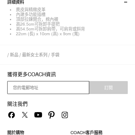
詳細資料
麂皮與精緻皮革
內建多功能插槽
頂部拉鍊開合，棉內襯
高26.5cm可拆卸手提把
高54.5cm可拆卸肩帶，可肩背或斜背
22cm (長) x 10cm (高) x 9cm (寬)
/
新品
/
最新女士系列
/
手袋
獲得更多COACH資訊
訂閱
關注我們
關於購物
COACH客戶服務