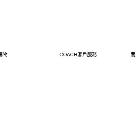
購物
COACH客戶服務
關
查詢
聯絡我們
公
導航
800-902-308
工
品
全
T