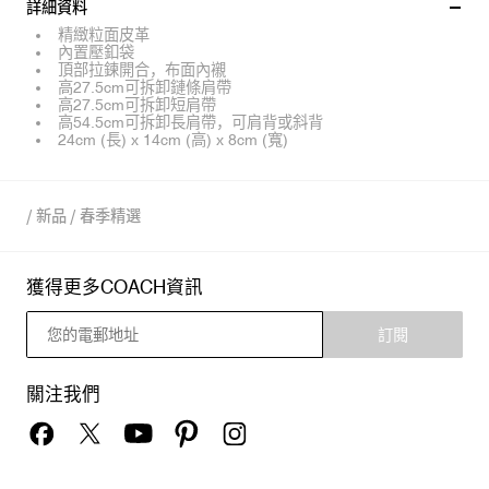
詳細資料
精緻粒面皮革
內置壓釦袋
頂部拉鍊開合，布面內襯
高27.5cm可拆卸鏈條肩帶
高27.5cm可拆卸短肩帶
高54.5cm可拆卸長肩帶，可肩背或斜背
24cm (長) x 14cm (高) x 8cm (寬)
/
新品
/
春季精選
獲得更多COACH資訊
訂閱
關注我們