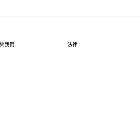
於我們
法律
司資料
使用條款
作機會
安全與隱私
牌保護
球商業誠信計畫
APESTRY