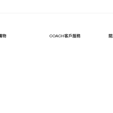
購物
COACH客戶服務
關
查詢
聯絡我們
公
導航
800-902-308
工
品
全
T