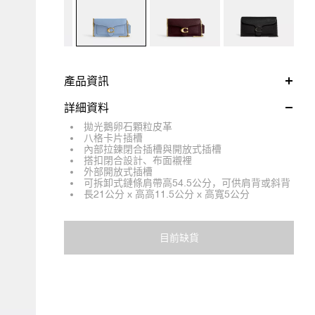
產品資訊
詳細資料
拋光鵝卵石顆粒皮革
八格卡片插槽
內部拉鍊閉合插槽與開放式插槽
搭扣閉合設計、布面襯裡
外部開放式插槽
可拆卸式鏈條肩帶高54.5公分，可供肩背或斜背
長21公分 x 高高11.5公分 x 高寬5公分
目前缺貨