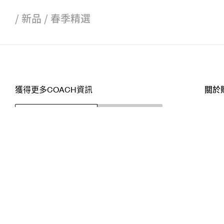
/
新品
/
春季精選
獲得更多COACH資訊
關於
訂閱
店舖
網站
關注我們