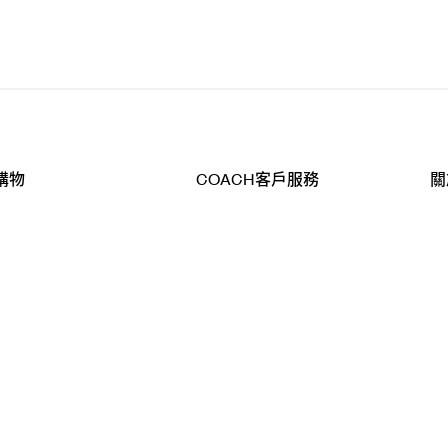
購物
COACH客戶服務
關
查詢
聯絡我們
公
導航
800-902-308
工
品
全
T