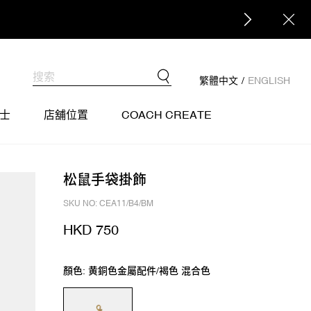
繁體中文
/
ENGLISH
士
店舖位置
COACH CREATE
松鼠手袋掛飾
SKU NO: CEA11/B4/BM
HKD 750
顏色: 黄銅色金屬配件/褐色 混合色