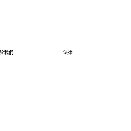
於我們
法律
司資料
使用條款
作機會
安全與隱私
牌保護
球商業誠信計畫
APESTRY