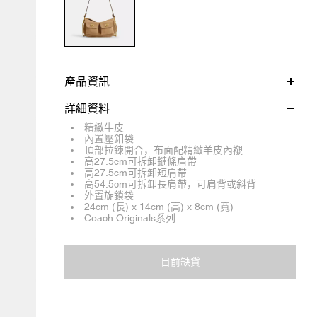
產品資訊
詳細資料
精緻牛皮
內置壓釦袋
頂部拉鍊開合，布面配精緻羊皮內襯
高27.5cm可拆卸鏈條肩帶
高27.5cm可拆卸短肩帶
高54.5cm可拆卸長肩帶，可肩背或斜背
外置旋鎖袋
24cm (長) x 14cm (高) x 8cm (寬)
Coach Originals系列
目前缺貨