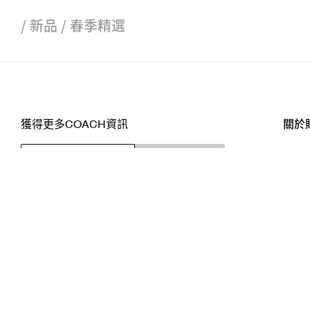
/
新品
/
春季精選
獲得更多COACH資訊
關於
訂閱
店舖
網站
關注我們