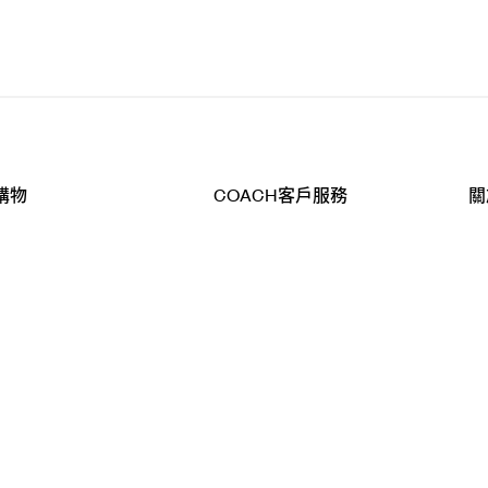
購物
COACH客戶服務
關
查詢
聯絡我們
公
導航
800-902-308
工
品
全
T