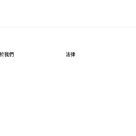
於我們
法律
司資料
使用條款
作機會
安全與隱私
牌保護
球商業誠信計畫
APESTRY