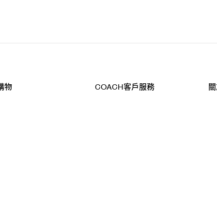
購物
COACH客戶服務
關
查詢
聯絡我們
公
導航
800-902-308
工
品
全
T