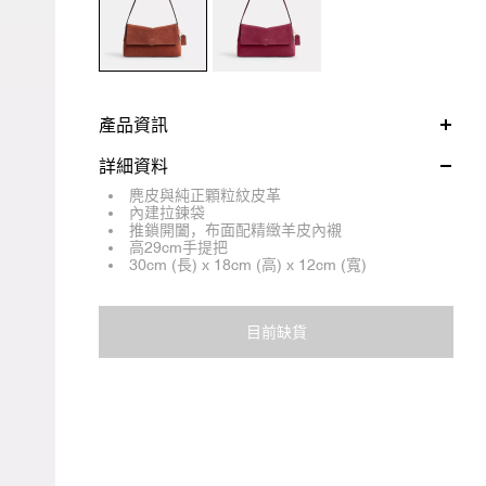
產品資訊
詳細資料
麂皮與純正顆粒紋皮革
內建拉鍊袋
推鎖開闔，布面配精緻羊皮內襯
高29cm手提把
30cm (長) x 18cm (高) x 12cm (寬)
目前缺貨