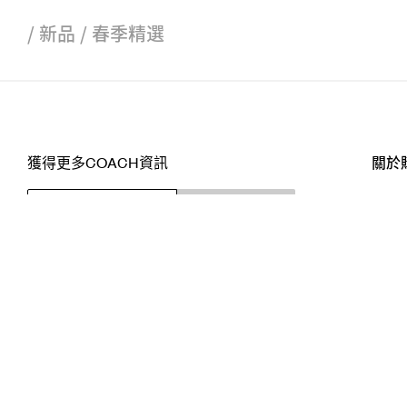
/
新品
/
春季精選
獲得更多COACH資訊
關於
訂閱
店舖
網站
關注我們