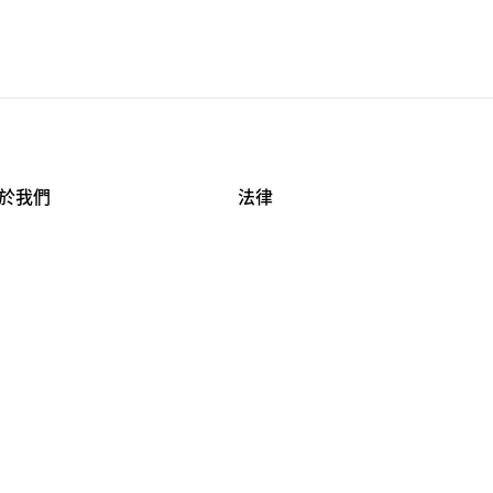
於我們
法律
司資料
使用條款
作機會
安全與隱私
牌保護
球商業誠信計畫
APESTRY