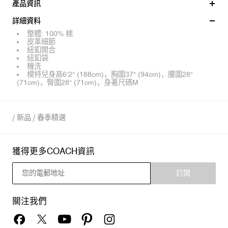
產品資訊
詳細資料
整體: 100% 棉
皮革細節
紐釦開合
紐釦袋
機洗
模特兒身高6'2" (188cm)，胸圍37" (94cm)，腰圍28"
(71cm)，臀圍28" (71cm)，身著尺碼M
/
新品
/
春季精選
獲得更多COACH資訊
訂閱
關注我們