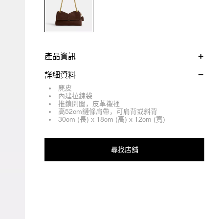
產品資訊
詳細資料
麂皮
內建拉鍊袋
推鎖開闔，皮革襯裡
高52cm鏈條肩帶，可肩背或斜背
30cm (長) x 18cm (高) x 12cm (寬)
尋找店舖