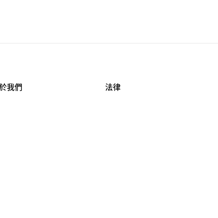
於我們
法律
司資料
使用條款
作機會
安全與隱私
牌保護
球商業誠信計畫
APESTRY