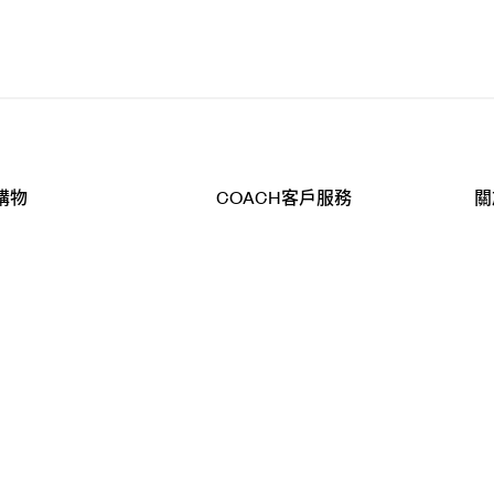
購物
COACH客戶服務
關
查詢
聯絡我們
公
導航
800-902-308
工
品
全
T