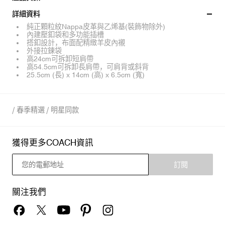
詳細資料
純正顆粒紋Nappa皮革與乙烯基(裝飾物除外)
內建壓釦袋和多功能插槽
搭釦設計，布面配精緻羊皮內襯
外接拉鍊袋
高24cm可拆卸短肩帶
高54.5cm可拆卸長肩帶，可肩背或斜背
25.5cm (長) x 14cm (高) x 6.5cm (寬)
/
春季精選
/
明星同款
獲得更多COACH資訊
訂閱
關注我們