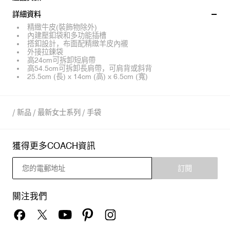
詳細資料
精緻牛皮(裝飾物除外)
內建壓釦袋和多功能插槽
搭釦設計，布面配精緻羊皮內襯
外接拉鍊袋
高24cm可拆卸短肩帶
高54.5cm可拆卸長肩帶，可肩背或斜背
25.5cm (長) x 14cm (高) x 6.5cm (寬)
/
新品
/
最新女士系列
/
手袋
獲得更多COACH資訊
訂閱
關注我們