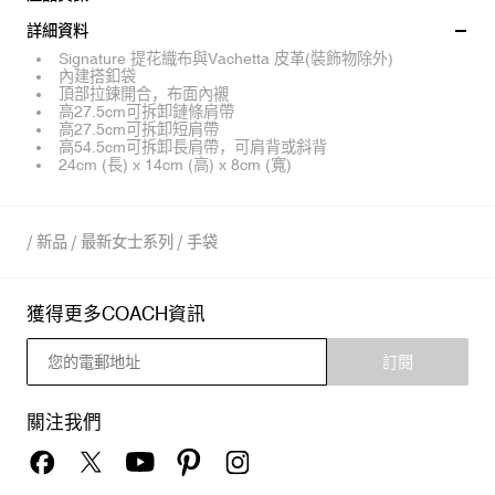
詳細資料
Signature 提花織布與Vachetta 皮革(裝飾物除外)
內建搭釦袋
頂部拉鍊開合，布面內襯
高27.5cm可拆卸鏈條肩帶
高27.5cm可拆卸短肩帶
高54.5cm可拆卸長肩帶，可肩背或斜背
24cm (長) x 14cm (高) x 8cm (寬)
/
新品
/
最新女士系列
/
手袋
獲得更多COACH資訊
訂閱
關注我們