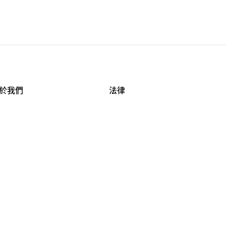
於我們
法律
司資料
使用條款
作機會
安全與隱私
牌保護
球商業誠信計畫
APESTRY