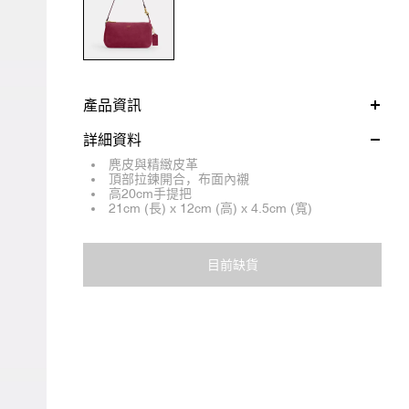
產品資訊
詳細資料
麂皮與精緻皮革
頂部拉鍊開合，布面內襯
高20cm手提把
21cm (長) x 12cm (高) x 4.5cm (寬)
目前缺貨