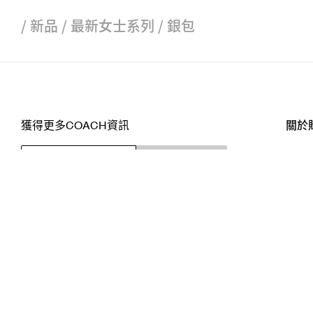
/
新品
/
最新女士系列
/
銀包
獲得更多COACH資訊
關於
訂閱
店舖
網站
關注我們