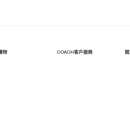
購物
COACH客戶服務
關
查詢
聯絡我們
公
導航
800-902-308
工
品
全
T