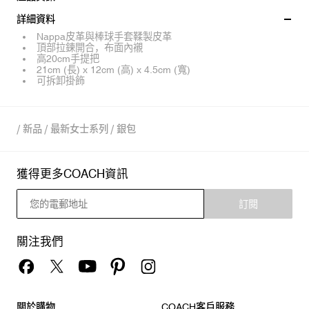
詳細資料
Nappa皮革與棒球手套鞣製皮革
頂部拉鍊開合，布面內襯
高20cm手提把
21cm (長) x 12cm (高) x 4.5cm (寬)
可拆卸掛飾
/
新品
/
最新女士系列
/
銀包
獲得更多COACH資訊
訂閱
關注我們
關於購物
COACH客戶服務