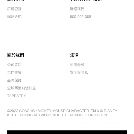
店舖查詢
聯絡我們
網站導航
800-902-308
關於我們
法律
公司資料
使用條款
工作機會
安全與隱私
品牌保護
全球商業誠信計畫
TAPESTRY
©2022 COACH® / MICKEY MOUSE CHARACTER: TM & © DISNEY.
KEITH HARING ARTWORK: © KEITH HARING FOUNDATION.
©2022 COACH IP HOLDINGS LLC. COACH, COACH SIGNATURE C
DESIGN, COACH & TAG DESIGN, COACH HORSE & CARRIAGE
DESIGN ARE REGISTERED TRADEMARKS OF COACH IP HOLDINGS