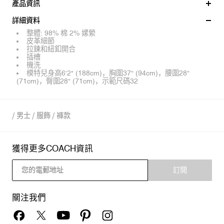
產品資訊
詳細資料
整體: 98% 棉 2% 嫘縈
皮革細節
拉鍊和紐釦開合
插槽
機洗
模特兒身高6'2" (188cm)，胸圍37" (94cm)，腰圍28"
(71cm)，臀圍28" (71cm)，示範尺碼32
/
男士
/
服飾
/
褲款
獲得更多COACH資訊
訂閱
關注我們