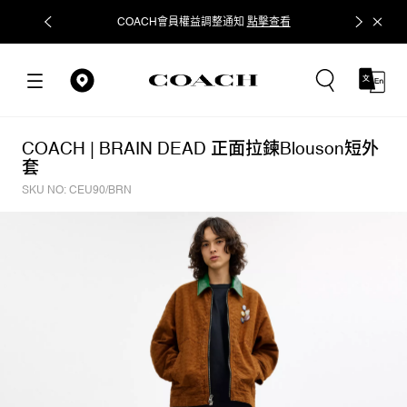
COACH會員權益調整通知
點擊查看
立即追蹤
COACH | BRAIN DEAD 正面拉鍊Blouson短外
套
SKU NO: CEU90/BRN