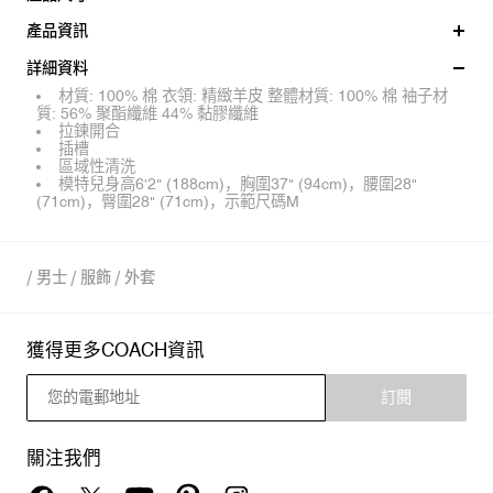
產品資訊
詳細資料
材質: 100% 棉 衣領: 精緻羊皮 整體材質: 100% 棉 袖子材
質: 56% 聚酯纖維 44% 黏膠纖維
拉鍊開合
插槽
區域性清洗
模特兒身高6'2" (188cm)，胸圍37" (94cm)，腰圍28"
(71cm)，臀圍28" (71cm)，示範尺碼M
/
男士
/
服飾
/
外套
獲得更多COACH資訊
訂閱
關注我們