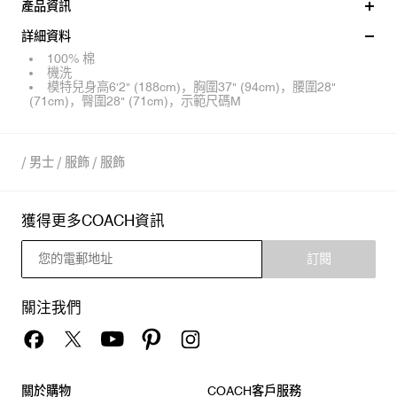
產品資訊
詳細資料
100% 棉
機洗
模特兒身高6'2" (188cm)，胸圍37" (94cm)，腰圍28"
(71cm)，臀圍28" (71cm)，示範尺碼M
/
男士
/
服飾
/
服飾
獲得更多COACH資訊
訂閱
關注我們
關於購物
COACH客戶服務