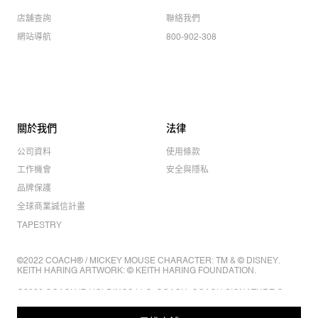
店舖查詢
聯絡我們
網站導航
800-902-308
關於我們
法律
公司資料
使用條款
工作機會
安全與隱私
品牌保護
全球商業誠信計畫
TAPESTRY
©2022 COACH® / MICKEY MOUSE CHARACTER: TM & © DISNEY.
KEITH HARING ARTWORK: © KEITH HARING FOUNDATION.
©2022 COACH IP HOLDINGS LLC. COACH, COACH SIGNATURE C
DESIGN, COACH & TAG DESIGN, COACH HORSE & CARRIAGE
DESIGN ARE REGISTERED TRADEMARKS OF COACH IP HOLDINGS