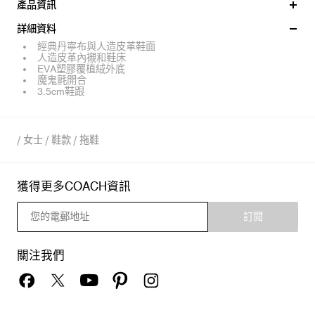
產品資訊
詳細資料
經典丹寧布與人造皮革鞋面
人造皮革內襯和鞋床
EVA塑膠覆植絨外底
魔鬼氈開合
3.5cm鞋跟
/
女士
/
鞋款
/
拖鞋
獲得更多COACH資訊
訂閱
關注我們