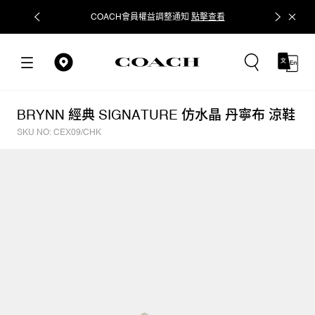
COACH會員權益調整通知
點擊查看
立即追蹤
BRYNN 經典 SIGNATURE 仿水晶 丹寧布 涼鞋
SKU NO: CEX09/CHK