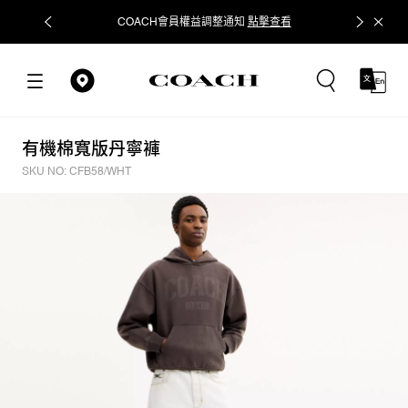
COACH會員權益調整通知
點擊查看
立即追蹤
有機棉寬版丹寧褲
SKU NO: CFB58/WHT