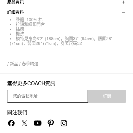
產品資訊
詳細資料
整體: 100% 棉
拉鍊和紐釦開合
插槽
機洗
模特兒身高6'2" (188cm)，胸圍37" (94cm)，腰圍28"
(71cm)，臀圍28" (71cm)，身著尺碼32
/
新品
/
春季精選
獲得更多COACH資訊
訂閱
關注我們