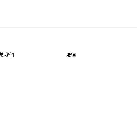
於我們
法律
司資料
使用條款
作機會
安全與隱私
牌保護
球商業誠信計畫
APESTRY