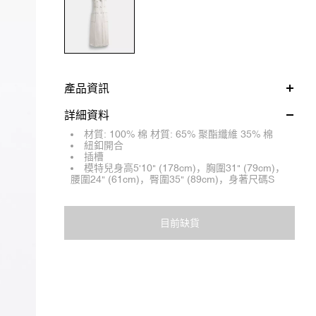
產品資訊
詳細資料
材質: 100% 棉 材質: 65% 聚酯纖維 35% 棉
紐釦開合
插槽
模特兒身高5'10" (178cm)，胸圍31" (79cm)，
腰圍24" (61cm)，臀圍35" (89cm)，身著尺碼S
目前缺貨