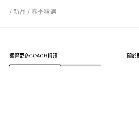
/
新品
/
春季精選
獲得更多COACH資訊
關於
訂閱
店舖
網站
關注我們