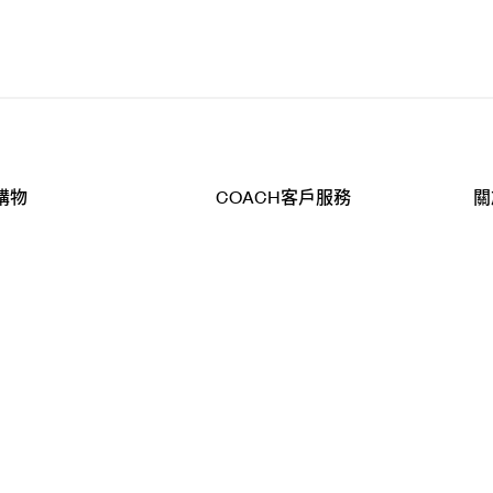
購物
COACH客戶服務
關
查詢
聯絡我們
公
導航
800-902-308
工
品
全
T