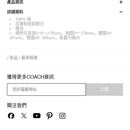
產品資訊
詳細資料
100% 棉
拉鍊和紐釦開合
機洗
模特兒身高5'10" (178cm)，胸圍31" (79cm)，腰圍24"
(61cm)，臀圍35" (89cm)，身著尺碼26
/
新品
/
春季精選
獲得更多COACH資訊
訂閱
關注我們