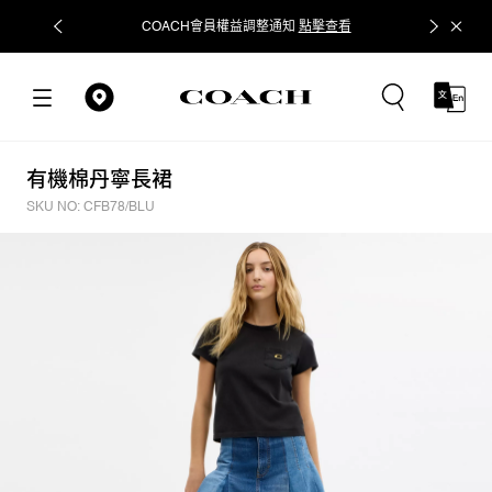
COACH會員權益調整通知
點擊查看
立即追蹤
有機棉丹寧長裙
SKU NO: CFB78/BLU