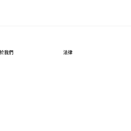
於我們
法律
司資料
使用條款
作機會
安全與隱私
牌保護
球商業誠信計畫
APESTRY