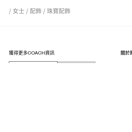
/
女士
/
配飾
/
珠寶配飾
獲得更多COACH資訊
關於
訂閱
店舖
網站
關注我們