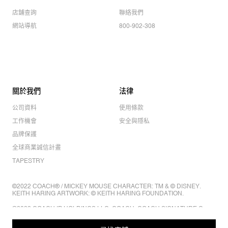
店舖查詢
聯絡我們
網站導航
800-902-308
關於我們
法律
公司資料
使用條款
工作機會
安全與隱私
品牌保護
全球商業誠信計畫
TAPESTRY
©2022 COACH® / MICKEY MOUSE CHARACTER: TM & © DISNEY.
KEITH HARING ARTWORK: © KEITH HARING FOUNDATION.
©2022 COACH IP HOLDINGS LLC. COACH, COACH SIGNATURE C
DESIGN, COACH & TAG DESIGN, COACH HORSE & CARRIAGE
DESIGN ARE REGISTERED TRADEMARKS OF COACH IP HOLDINGS