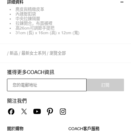
詳細資料
麂皮與精緻皮革
內建壓釦袋
中央拉鍊隔層
拉鍊開合，布面襯裡
高26cm可調節手提把
31cm (長) x 16cm (高) x 12cm (寬)
/
新品
/
最新女士系列
/
瀏覽全部
獲得更多COACH資訊
訂閱
關注我們
關於購物
COACH客戶服務