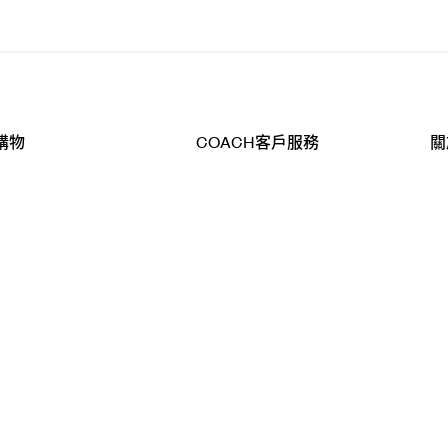
購物
COACH客戶服務
關
查詢
聯絡我們
公
導航
800-902-308
工
品
全
T