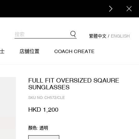
繁體中文
/
ENGLISH
士
店舖位置
COACH CREATE
FULL FIT OVERSIZED SQAURE
SUNGLASSES
SKU NO: CH572/CLE
HKD 1,200
顏色: 透明