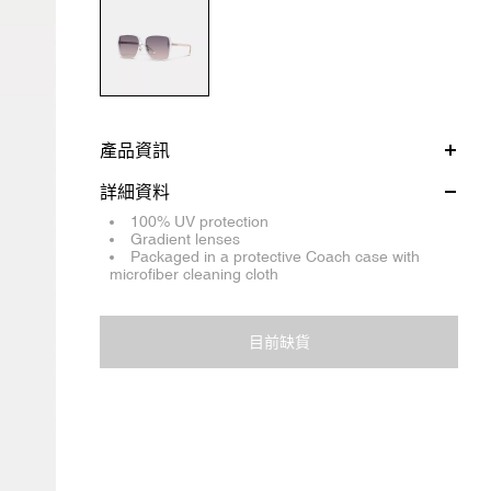
產品資訊
詳細資料
100% UV protection
Gradient lenses
Packaged in a protective Coach case with
microfiber cleaning cloth
目前缺貨