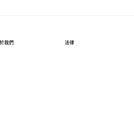
於我們
法律
司資料
使用條款
作機會
安全與隱私
牌保護
球商業誠信計畫
APESTRY