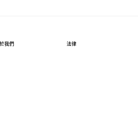
於我們
法律
司資料
使用條款
作機會
安全與隱私
牌保護
球商業誠信計畫
APESTRY