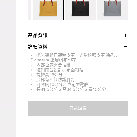
產品資訊
詳細資料
拋光鵝卵石顆粒皮革、光滑植鞣皮革與經典
Signature 塗層帆布印花
內部拉鍊閉合插槽
磁扣閉合設計、布面襯裡
提把高26公分
底部有四個防護腳釘
可容納40公分之筆記型電腦
長41.5公分 x 高34.5公分 x 寬15公分
目前缺貨