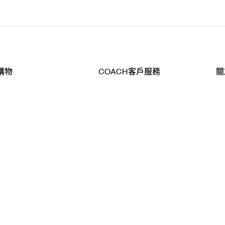
購物
COACH客戶服務
關
查詢
聯絡我們
公
導航
800-902-308
工
品
全
T