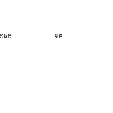
於我們
法律
司資料
使用條款
作機會
安全與隱私
牌保護
球商業誠信計畫
APESTRY