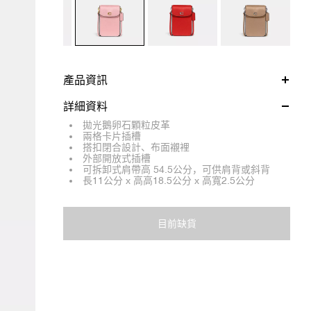
產品資訊
詳細資料
拋光鵝卵石顆粒皮革
兩格卡片插槽
搭扣閉合設計、布面襯裡
外部開放式插槽
可拆卸式肩帶高 54.5公分，可供肩背或斜背
長11公分 x 高高18.5公分 x 高寬2.5公分
目前缺貨