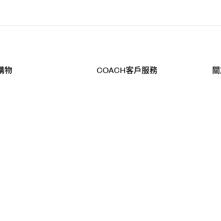
購物
COACH客戶服務
關
查詢
聯絡我們
公
導航
800-902-308
工
品
全
T